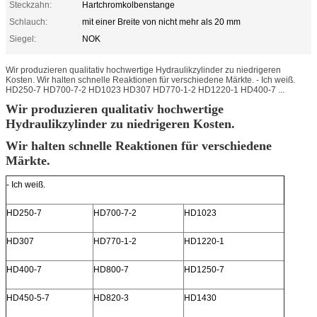
Steckzahn:
Hartchromkolbenstange
Schlauch:
mit einer Breite von nicht mehr als 20 mm
Siegel:
NOK
Wir produzieren qualitativ hochwertige Hydraulikzylinder zu niedrigeren
Kosten. Wir halten schnelle Reaktionen für verschiedene Märkte. - Ich weiß.
HD250-7 HD700-7-2 HD1023 HD307 HD770-1-2 HD1220-1 HD400-7 ...
Wir produzieren qualitativ hochwertige
Hydraulikzylinder zu niedrigeren Kosten.
Wir halten schnelle Reaktionen für verschiedene
Märkte.
- Ich weiß.
HD250-7
HD700-7-2
HD1023
HD307
HD770-1-2
HD1220-1
HD400-7
HD800-7
HD1250-7
HD450-5-7
HD820-3
HD1430