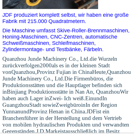
JDF produziert komplett selbst, wir haben eine große
Fabrik mit 215.000 Quadratmetern.
Die Maschine umfasst Skive-Roller-Brennmaschinen,
Honing-Maschinen, CNC-Zentren, automatische
Schweißmaschinen, Schleifmaschinen,
Zylindermontage- und Testbänke, Färbeln.
Quanzhou Junde Machinery Co., Ltd.
die Wurzeln
zurückverfolgen
2000
als es in der kleinen Stadt
von
Quanzhou
,
Provinz Fujian in China
Heute,
Quanzhou
Junde Machinery Co., Ltd.
Die Firmenbüros, die
Produktionsstätten und die Hauptlager befinden sich
in
Binjiang Produktionsstätte in Nan An, Quanzhou
Wir
haben auch Lager in
Zwei
- Ich weiß.
Ein
und
In
Guangzhou
Stadt sowie
Zweigbüro
in
In der Region
Yunnan
und
Provinz Henan in China
.
JDF
ist ein
Branchenführer in der Herstellung und dem Vertrieb
von mobilen hydraulischen Produkten und verwandten
Gegenständen.
J.D.
Marke
ist
ausschließlich im Besitz