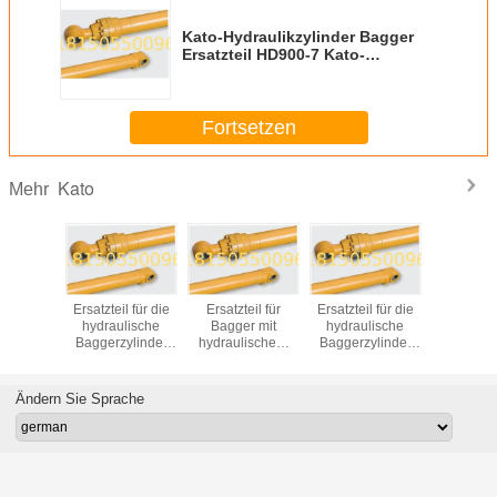
Kato-Hydraulikzylinder Bagger
Ersatzteil HD900-7 Kato-
Schwermaschinen Ersatzteile
Kato-Hydraulikteile
Fortsetzen
Kato
Mehr
to-
Ersatzteil für die
Ersatzteil für
Ersatzteil für die
HD820-
kzylinder
hydraulische
Bagger mit
hydraulische
Hydraulikz
rsatzteil
Baggerzylinder
hydraulischem
Baggerzylinder
Kato B
20-1
HD820-3 Kato
Zylinder von kato
HD1250-7 Kato
Ersatzt
HD1023
hochwe
Ersatzteile für
doppelwi
Ändern Sie Sprache
Schwermaschinen
Hydraulikz