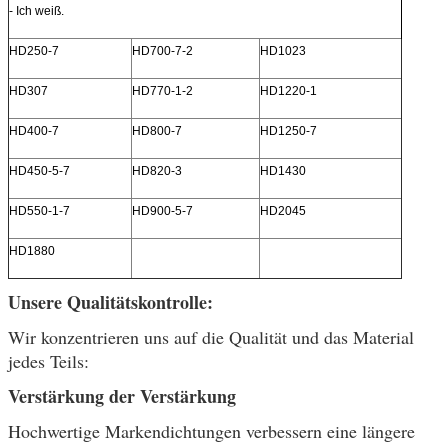
- Ich weiß.
HD250-7
HD700-7-2
HD1023
HD307
HD770-1-2
HD1220-1
HD400-7
HD800-7
HD1250-7
HD450-5-7
HD820-3
HD1430
HD550-1-7
HD900-5-7
HD2045
HD1880
Unsere Qualitätskontrolle:
Wir konzentrieren uns auf die Qualität und das Material
jedes Teils:
Verstärkung der Verstärkung
Hochwertige Markendichtungen verbessern eine längere