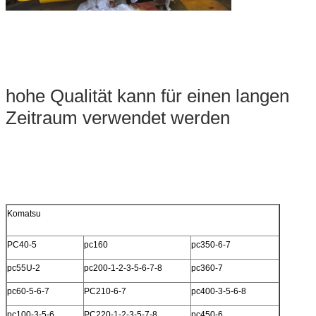
hohe Qualität kann für einen langen
Zeitraum verwendet werden
Komatsu
PC40-5
pc160
pc350-6-7
pc55U-2
pc200-1-2-3-5-6-7-8
pc360-7
pc60-5-6-7
PC210-6-7
pc400-3-5-6-8
pc100-3-5-6
PC220-1-2-3-5-7-8
pc450-6