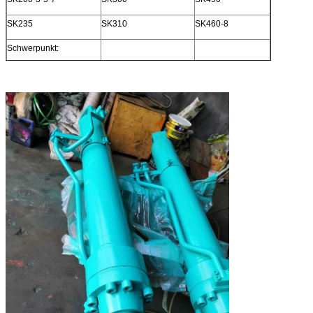
SK235
SK310
SK460-8
Schwerpunkt: