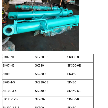
SK07-N1
SK220-3-5
SK330-8
SK07-N2
SK230
SK350-6E
SK09
SK230-6
SK350
SK60-1-5
SK230-6E
SK430
SK100-3-5
SK250-8
SK450-6E
SK120-1-3-5
SK260-8
SK450-8
SK200-3-5-7
SK300
SK450