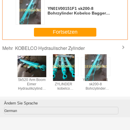
YN01V00151F1 sk200-8
Bohrzylinder Kobelco Bagger
hydraulischer Zylinder billig
Fabrik Zylinder Reparatur
Fortsetzen
KOBELCO Hydraulischer Zylinder
Mehr
-8 Arm
Sk520 Arm Boom
Sk210-6 Arm
YN01V00151F1
Sprengzy
Eimer
Eimer
ZYLINDER
sk200-8
sk46
kzylinder
Hydraulikzylinder
kobelco
Bohrzylinder
elco
kobelco
hydraulische
Kobelco Bagger
stmaschinenteile
Schwerlastmaschinenteile
Zylinder
hydraulischer
ger
Bagger
Baggerteile Lkw-
Zylinder billig
Ändern Sie Sprache
kzylinder
Hydraulikzylinder
Teile
Fabrik Zylinder
Schwermaschinenteile
Reparatur
German