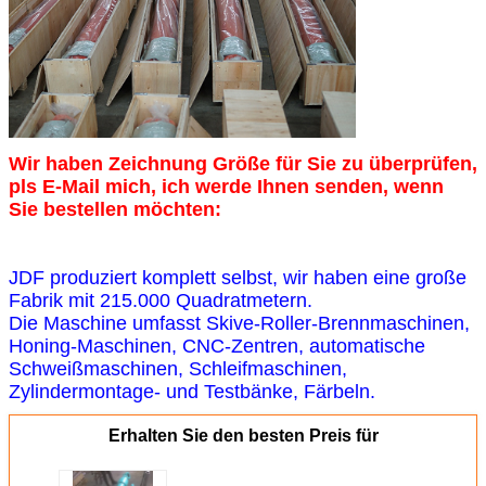
Wir haben Zeichnung Größe für Sie zu überprüfen,
pls E-Mail mich, ich werde Ihnen senden, wenn
Sie bestellen möchten:
JDF produziert komplett selbst, wir haben eine große
Fabrik mit 215.000 Quadratmetern.
Die Maschine umfasst Skive-Roller-Brennmaschinen,
Honing-Maschinen, CNC-Zentren, automatische
Schweißmaschinen, Schleifmaschinen,
Zylindermontage- und Testbänke, Färbeln.
Erhalten Sie den besten Preis für