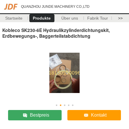
QUANZHOU JUNDE MACHINERY CO.,LTD
Startseite
Produkte
Über uns
Fabrik Tour
>>
Kobleco SK230-6E Hydraulikzylinderdichtungskit,
Erdbewegungs-, Baggerteilstabdichtung
Bestpreis
Kontakt