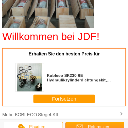
Willkommen bei JDF!
Erhalten Sie den besten Preis für
Kobleco SK230-6E
Hydraulikzylinderdichtungskit,
Erdbewegungs-,
Baggerteilstabdichtung
Fortsetzen
KOBLECO Siegel-Kit
Mehr
Plaudern
Referenzen