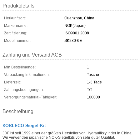
Produktdetails
Herkunftsort:
Quanzhou, China
Markenname:
NOK(Japan)
Zertifizierung:
ISO9001:2008
Modellnummer:
SK230-6E
Zahlung und Versand AGB
Min Bestellmenge:
1
Verpackung Informationen:
Tasche
Lieferzeit:
1-3 Tage
Zahlungsbedingungen:
T/T
Versorgungsmaterial-Fähigkeit:
100000
Beschreibung
KOBLECO Siegel-Kit
JDF ist seit 1999 einer der größten Hersteller von Hydraulikzylinder in China.
Wir verwenden japanische NOK-Siegelkits von sehr guter Qualität.