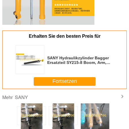
Erhalten Sie den besten Preis für
SANY Hydraulikzylinder Bagger
Ersatzteil SY215-8 Boom, Arm,
Eimer, Bau
Fortsetzen
SANY
Mehr
Sany SY215C
Sany SY215-9
Ausrüstungsgegenstände
Sany S